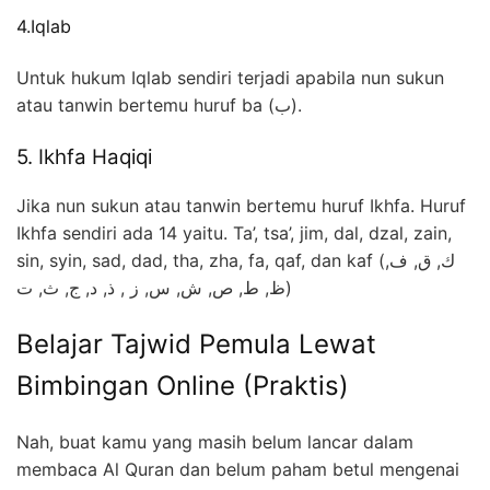
4.Iqlab
Untuk hukum Iqlab sendiri terjadi apabila nun sukun
atau tanwin bertemu huruf ba (ب).
5. Ikhfa Haqiqi
Jika nun sukun atau tanwin bertemu huruf Ikhfa.
Huruf
Ikhfa sendiri ada 14 yaitu.
Ta’, tsa’, jim, dal, dzal, zain,
sin, syin, sad, dad, tha, zha, fa, qaf, dan kaf (ك, ق, ف,
ظ, ط, ص, ش, س, ز , ذ, د, ج, ث, ت)
Belajar Tajwid Pemula Lewat
Bimbingan Online (Praktis)
Nah, buat kamu yang masih belum lancar dalam
membaca Al Quran dan belum paham betul mengenai