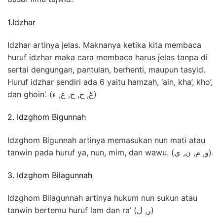
1.Idzhar
Idzhar artinya jelas.
Maknanya ketika kita membaca
huruf idzhar maka cara membaca harus jelas tanpa di
sertai dengungan, pantulan, berhenti, maupun tasyid.
Huruf idzhar sendiri ada 6 yaitu hamzah, ‘ain, kha’, kho’,
dan ghoin’.
(غ, خ, ح, ع, ء)
2. Idzghom Bigunnah
Idzghom Bigunnah artinya memasukan nun mati atau
tanwin pada huruf ya, nun, mim, dan wawu.
(و, م, ن, ي).
3. Idzghom Bilagunnah
Idzghom Bilagunnah artinya hukum nun sukun atau
tanwin bertemu huruf lam dan ra’ (ر, ل)