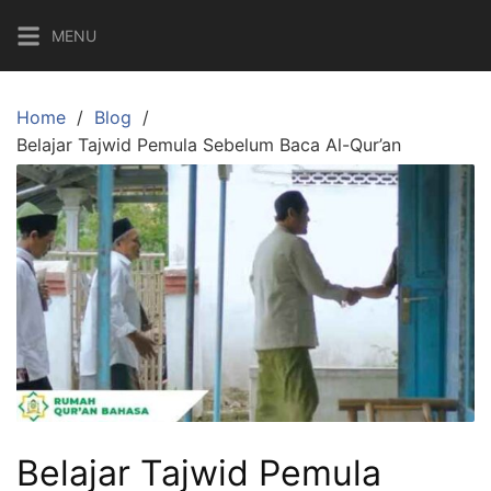
Skip
MENU
to
content
Home
Blog
Belajar Tajwid Pemula Sebelum Baca Al-Qur’an
Belajar Tajwid Pemula