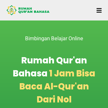
Bimbingan Belajar Online
Rumah Qur'an
Bahasa
1 Jam Bisa
Baca Al-Qur'an
Dari Nol