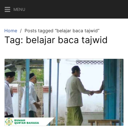
Skip
MENU
to
content
Home
Posts tagged “belajar baca tajwid”
Tag:
belajar baca tajwid