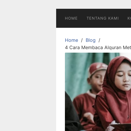
Skip
to
content
HOME
TENTANG KAMI
K
Home
Blog
4 Cara Membaca Alquran Meto