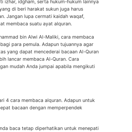
erti izhar, idgham, serta hukum-hukum lainnya
 yang di beri harakat sukun juga harus
n. Jangan lupa cermati kaidah waqaf,
aat membaca suatu ayat alquran.
hammad bin Alwi Al-Maliki, cara membaca
n bagi para pemula. Adapun tujuannya agar
tas yang dapat mencederai bacaan Al-Quran
lebih lancar membaca Al-Quran. Cara
ngan mudah Anda jumpai apabila mengikuti
ari 4 cara membaca alquran. Adapun untuk
rcepat bacaan dengan memperpendek
anda baca tetap diperhatikan untuk menepati