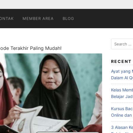
ONTAK
MEMBER AREA
BLOG
Search
de Terakhir Paling Mudah!
for:
RECENT
Ayat yang 
Dalam Al Q
Kelas Memb
Belajar Ja
Kursus Bac
Online dan 
3 Alasan K