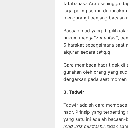
tatabahasa Arab sehingga da
juga paling sering di gunaka
mengurangi panjang bacaan 
Bacaan mad yang di pilih iala
hukum mad
ja’iz munfasil
, pa
6 harakat sebagaimana saat
alquran secara
tahqiq
.
Cara membaca hadr tidak di a
gunakan oleh orang yang su
dengarkan pada saat momen 
3. Tadwir
Tadwir adalah cara membaca
hadr. Prinsip yang terpenti
yang satu ini adalah bacaan-
mad ja’iz munfashil
, tidak sa