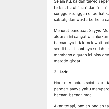
Selain itu, kaidah tajwid sep
terkait huruf “nun” dan “mim”
sungguh-sungguh di perhatika
saktah, dan waktu berhenti s
Menurut pendapat Sayyid Mu
alquran ini sangat di anjurka
bacaannya tidak melewati ba
sendiri saat nantinya sudah 
membaca alquran ini bisa de
metode qiroati.
2. Hadr
Hadr merupakan salah satu d
pengertiannya yaitu mempe
bacaan-bacaan mad.
Akan tetapi, bagian-bagian t