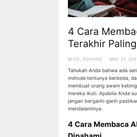
4 Cara Memba
Terakhir Palin
BLOG
,
EDUKASI
·
MAY 21, 202
Tahukah Anda bahwa ada set
metode tentunya berbeda, dan
membuat orang awam kebing
mereka ikuti. Apabila Anda s
jangan berganti-ganti pastik
mendalaminya.
4 Cara Membaca A
Dipahami