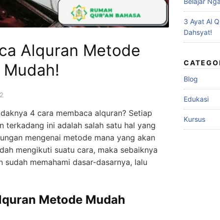
Belajar Nga
3 Ayat Al 
Dahsyat!
ca Alquran Metode
CATEGO
g Mudah!
Blog
2
Edukasi
idaknya 4 cara membaca alquran? Setiap
Kursus
 terkadang ini adalah salah satu hal yang
ungan mengenai metode mana yang akan
udah mengikuti suatu cara, maka sebaiknya
an sudah memahami dasar-dasarnya, lalu
lquran Metode Mudah