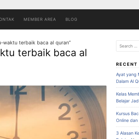
ONTAK
MEMBER AREA
BLOG
-waktu terbaik baca al quran”
Search
tu terbaik baca al
for:
RECENT
Ayat yang 
Dalam Al Q
Kelas Memb
Belajar Ja
Kursus Bac
Online dan 
3 Alasan K