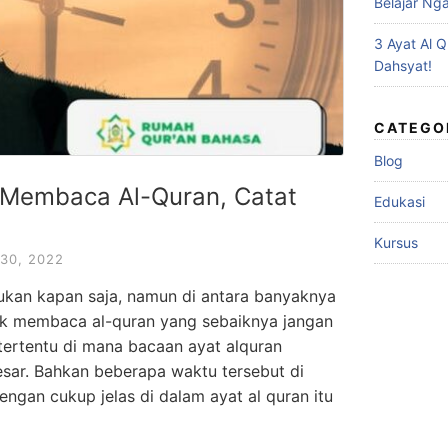
Belajar Nga
3 Ayat Al 
Dahsyat!
CATEGO
Blog
k Membaca Al-Quran, Catat
Edukasi
Kursus
30, 2022
ukan kapan saja, namun di antara banyaknya
k membaca al-quran yang sebaiknya jangan
tertentu di mana bacaan ayat alquran
ar. Bahkan beberapa waktu tersebut di
engan cukup jelas di dalam ayat al quran itu