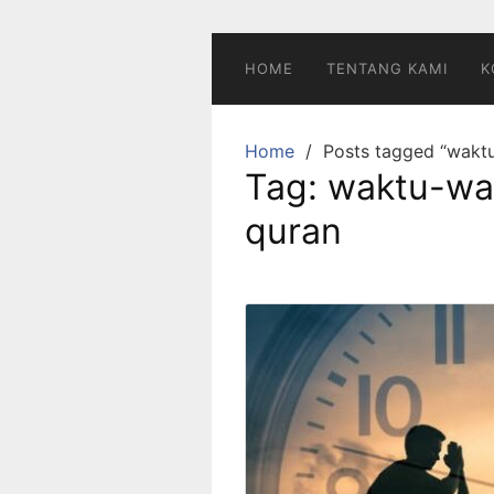
Skip
to
content
HOME
TENTANG KAMI
K
Home
Posts tagged “waktu
Tag:
waktu-wak
quran