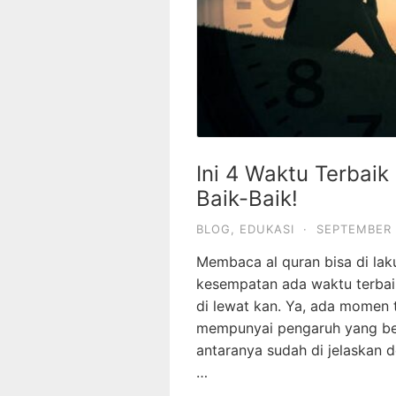
Ini 4 Waktu Terbai
Baik-Baik!
BLOG
,
EDUKASI
·
SEPTEMBER 
Membaca al quran bisa di lak
kesempatan ada waktu terbai
di lewat kan. Ya, ada momen 
mempunyai pengaruh yang bes
antaranya sudah di jelaskan d
…