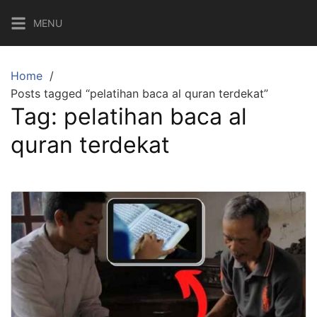
Skip
MENU
to
content
Home
Posts tagged “pelatihan baca al quran terdekat”
Tag:
pelatihan baca al
quran terdekat