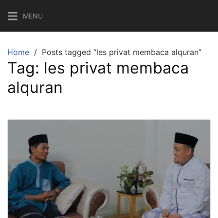
Skip
MENU
to
content
Home
Posts tagged “les privat membaca alquran”
Tag:
les privat membaca
alquran