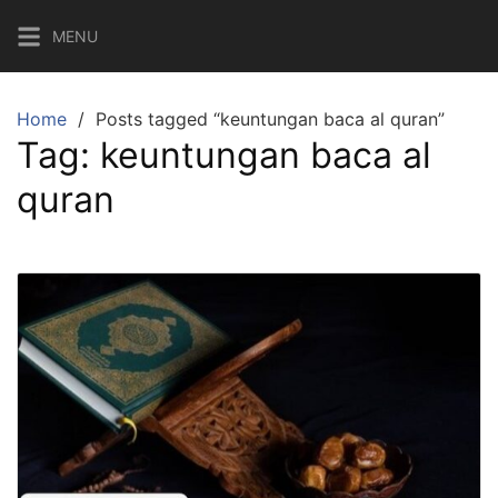
Skip
MENU
to
content
Home
Posts tagged “keuntungan baca al quran”
Tag:
keuntungan baca al
quran