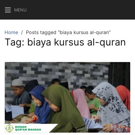
Skip
MENU
to
content
Home
Posts tagged “biaya kursus al-quran”
Tag:
biaya kursus al-quran