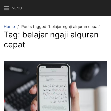
Skip
MENU
to
content
Home
Posts tagged “belajar ngaji alquran cepat”
Tag:
belajar ngaji alquran
cepat