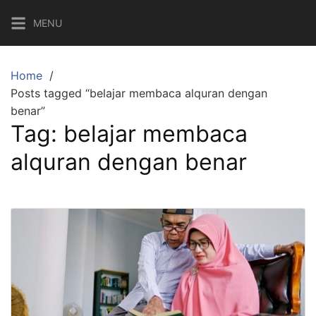
Skip
MENU
to
content
Home
Posts tagged “belajar membaca alquran dengan
benar”
Tag:
belajar membaca
alquran dengan benar