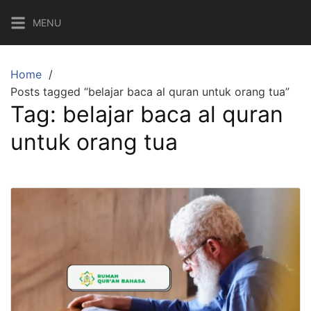
Skip
MENU
to
content
Home
Posts tagged “belajar baca al quran untuk orang tua”
Tag:
belajar baca al quran
untuk orang tua