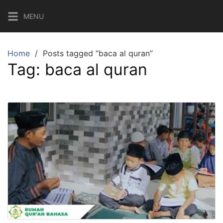
Skip
MENU
to
content
Home
Posts tagged “baca al quran”
Tag:
baca al quran