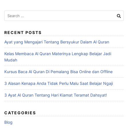
Search
for:
RECENT POSTS
Ayat yang Mengajari Tentang Bersyukur Dalam Al Quran
Kelas Membaca Al Quran Materinya Lengkap Belajar Jadi
Mudah
Kursus Baca Al Quran Di Pemalang Bisa Online dan Offline
3 Alasan Kenapa Anda Tidak Perlu Malu Saat Belajar Ngaji
3 Ayat Al Quran Tentang Hari Kiamat Teramat Dahsyat!
CATEGORIES
Blog