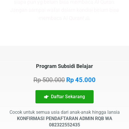
siapa pun yg belum bisa membaca Al Quran.
Jangan sampai wafat dalam kondisi belum bisa
membaca Al Quran! 🙏
Program Subsidi Belajar
Rp 500.000
Rp 45.000
Daftar Sekarang
Cocok untuk semua usia dari anak-anak hingga lansia
KONFIRMASI PENDAFTARAN ADMIN RQB WA
082322552435